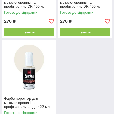
металочерепиці та
металочерепиці та
профнастилу DR 400 мл,
профнастилу DR 400 мл,
матова RAL 8019 темно
матова RAL 7016 темний
Готово до відправки
Готово до відправки
коричнева
графіт
270
270
₴
₴
Купити
Купити
Фарба-коректор для
металочерепиці та
профнастилу Lugger 22 мл,
RAL 9010 біла
Готово до відправки