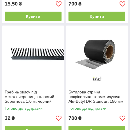
15,50
700
₴
₴
Купити
Купити
Гребінь звису під
Бутилова стрічка
металочерепицю плоский
покрівельна, герметизуюча
Supernova 1,0 м. чорний
Alu-Butyl DR Standart 150 мм
х 10 м.п. RAL 9005 чорна
Готово до відправки
Готово до відправки
32
700
₴
₴