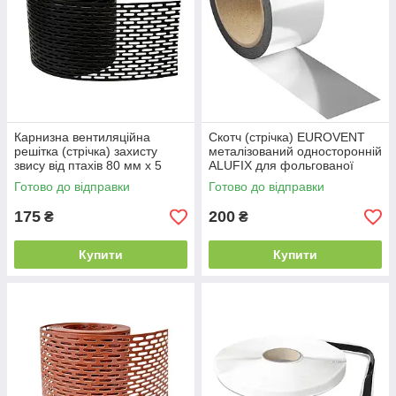
Карнизна вентиляційна
Скотч (стрічка) EUROVENT
решітка (стрічка) захисту
металізований односторонній
звису від птахів 80 мм х 5
ALUFIX для фольгованої
м.п., RAL 9005 чорна
пароізоляції 75 мм х 50 м.п
Готово до відправки
Готово до відправки
175
200
₴
₴
Купити
Купити