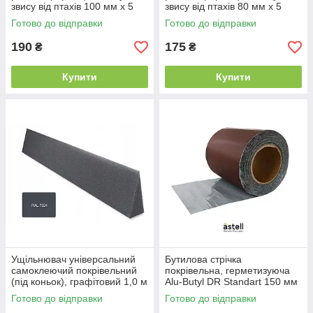
звису від птахів 100 мм х 5
звису від птахів 80 мм х 5
м.п., RAL 9005 чорна
м.п., RAL 8019 темно-
Готово до відправки
Готово до відправки
коричнева
190
175
₴
₴
Купити
Купити
Ущільнювач універсальний
Бутилова стрічка
самоклеючий покрівельний
покрівельна, герметизуюча
(під коньок), графітовий 1,0 м
Alu-Butyl DR Standart 150 мм
х 10 м.п. RAL 8017 коричнева
Готово до відправки
Готово до відправки