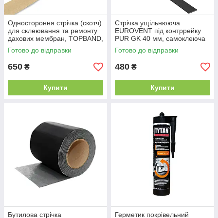
Одностороння стрічка (скотч)
Стрічка ущільнююча
для склеювання та ремонту
EUROVENT під контррейку
дахових мембран, TOPBAND,
PUR GK 40 мм, самоклеюча
50 мм х 25 м.п.
покрівельна, 30,0 м
Готово до відправки
Готово до відправки
650
480
₴
₴
Купити
Купити
Бутилова стрічка
Герметик покрівельний