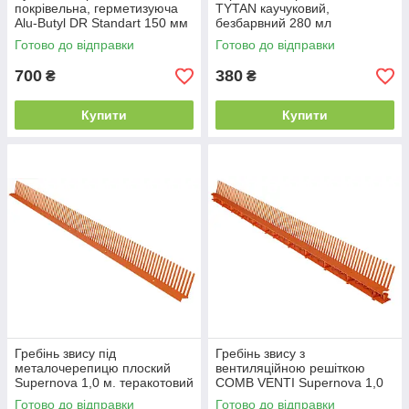
покрівельна, герметизуюча
TYTAN каучуковий,
Alu-Butyl DR Standart 150 мм
безбарвний 280 мл
х 10 м.п. RAL 7016 графітова
Готово до відправки
Готово до відправки
700
380
₴
₴
Купити
Купити
Гребінь звису під
Гребінь звису з
металочерепицю плоский
вентиляційною решіткою
Supernova 1,0 м. теракотовий
COMB VENTI Supernova 1,0
м. теракотовий
Готово до відправки
Готово до відправки