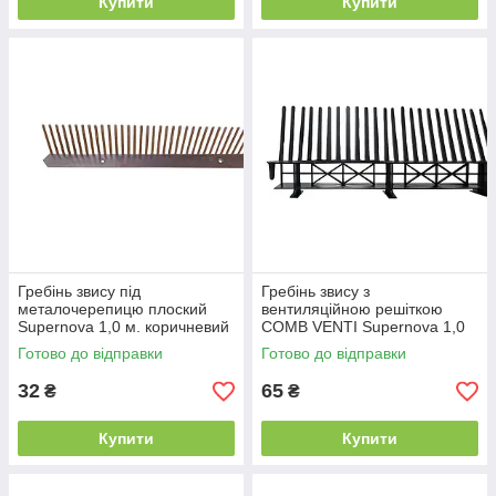
Купити
Купити
Гребінь звису під
Гребінь звису з
металочерепицю плоский
вентиляційною решіткою
Supernova 1,0 м. коричневий
COMB VENTI Supernova 1,0
м. чорний
Готово до відправки
Готово до відправки
32
65
₴
₴
Купити
Купити