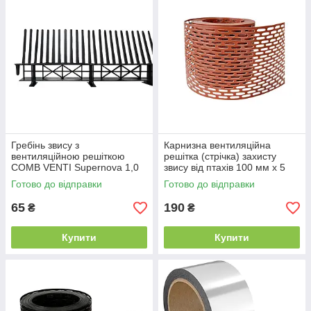
Гребінь звису з
Карнизна вентиляційна
вентиляційною решіткою
решітка (стрічка) захисту
COMB VENTI Supernova 1,0
звису від птахів 100 мм х 5
м. коричневий
м.п., RAL 8004 теракотова
Готово до відправки
Готово до відправки
65
190
₴
₴
Купити
Купити