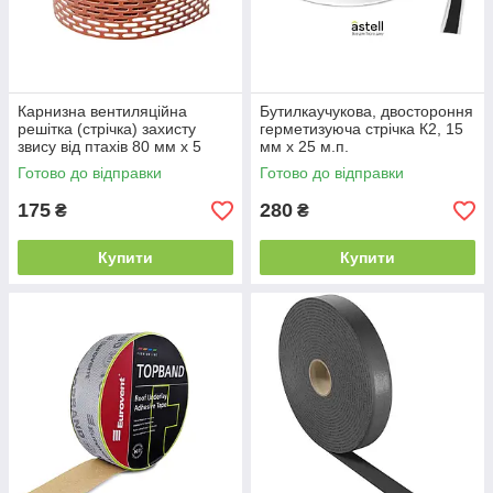
Карнизна вентиляційна
Бутилкаучукова, двостороння
решітка (стрічка) захисту
герметизуюча стрічка К2, 15
звису від птахів 80 мм х 5
мм х 25 м.п.
м.п., RAL 8004 теракотова
Готово до відправки
Готово до відправки
175
280
₴
₴
Купити
Купити