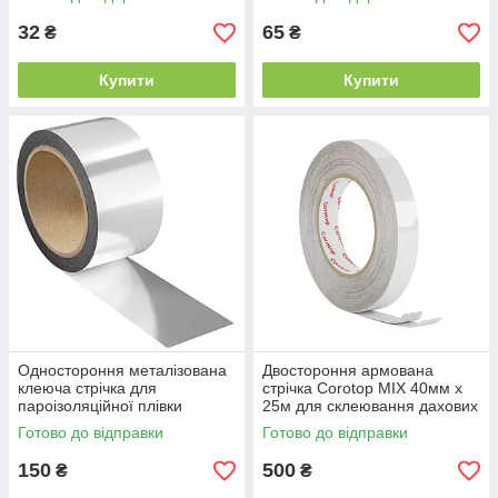
32
65
₴
₴
Купити
Купити
Одностороння металізована
Двостороння армована
клеюча стрічка для
стрічка Corotop MIX 40мм х
пароізоляційної плівки
25м для склеювання дахових
EUROVENT ALUFIX 50 мм х
мембран та пароізоляційних
Готово до відправки
Готово до відправки
50 м
плівок
150
500
₴
₴